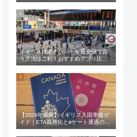
イギリス鉄道チケットを最安値で買
う方法はこれ！おすすめアプリ比較
と賢い使い分け術
【2026年最新】イギリス入国準備ガ
イド｜ETA義務化とeゲート通過のコ
ツ、取得したETAの確認方法