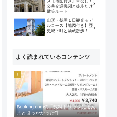
ス【地図付き】車なし！
公共交通機関と徒歩だけ
散策ルート
山形・鶴岡１日観光モデ
ルコース【地図付き】歴
史城下町と酒蔵散歩！
よく読まれているコンテンツ
Booking.comの手数料トリックにまん
まと引っかかった件