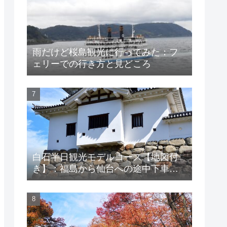
雨だけど桜島観光に行ってみた：フ
ェリーでの行き方と見どころ
白石半日観光モデルコース【地図付
き】：福島から仙台への途中下車で
巡る見どころ