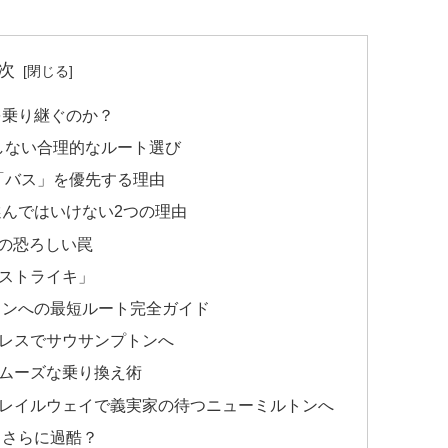
次
を乗り継ぐのか？
しない合理的なルート選び
「バス」を優先する理由
んではいけない2つの理由
」の恐ろしい罠
道ストライキ」
トンへの最短ルート完全ガイド
プレスでサウサンプトンへ
スムーズな乗り換え術
・レイルウェイで義実家の待つニューミルトンへ
とさらに過酷？