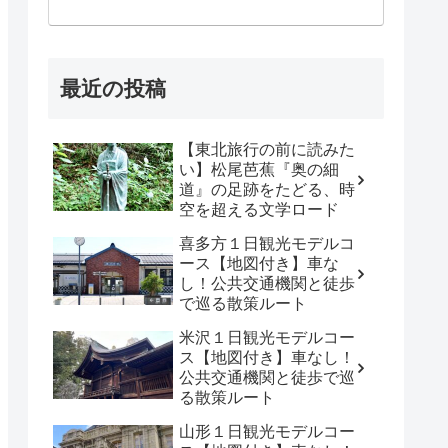
最近の投稿
【東北旅行の前に読みた
い】松尾芭蕉『奥の細
道』の足跡をたどる、時
空を超える文学ロード
喜多方１日観光モデルコ
ース【地図付き】車な
し！公共交通機関と徒歩
で巡る散策ルート
米沢１日観光モデルコー
ス【地図付き】車なし！
公共交通機関と徒歩で巡
る散策ルート
山形１日観光モデルコー