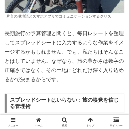
片言の現地語とスマホアプリでコミュニケーションするクリス
長期旅行の予算管理と聞くと、毎日レシートを整理
してスプレッドシートに入力するような作業をイメ
ージするかもしれません。でも、私たちはそんなこ
とはしていません。なぜなら、旅の豊かさは数字の
正確さではなく、その土地にどれだけ深く入り込め
るかで決まるからです。
スプレッドシートはいらない：旅の嗅覚を信じ
る管理術
​私のパートナーであるクリスは、長年の旅の経験か
メニュー
ホーム
検索
トップ
サイドバー