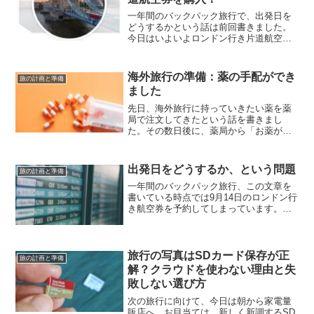
一年間のバックパック旅行で、出発日を
どうするかという話は前回書きました。
今日はいよいよロンドン行き片道航空券
を購入したので、その話をしていきま
す！🇬🇧 Read this article in English: We
Bought a On...
海外旅行の準備：薬の手配ができ
旅の計画と準備
ました
先日、海外旅行に持っていきたい薬を薬
局で注文してきたという話を書きまし
た。その数日後に、薬局から「お薬がそ
ろいました」と連絡をいただいていたの
ですが、そのあとモントリオールに行く
用事などがあり、取りに行けていなかっ
出発日をどうするか、という問題
旅の計画と準備
たんですね。やっと、今日に...
一年間のバックパック旅行、この文章を
書いている時点では9月14日のロンドン行
き航空券を予約してしまっています。た
だ、この出発日を決めるには、二人の間
で少々議論することがありました。今回
は、ちょっと日付を戻して、私たちで出
発日を決めたときの話...
旅行の写真はSDカード保存が正
旅の計画と準備
解？クラウドを使わない理由と失
敗しない選び方
次の旅行に向けて、今日は朝から家電量
販店へ。お目当ては、新しく新調するSD