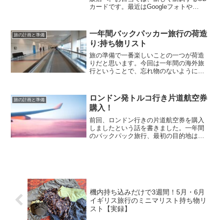
カードです。​最近はGoogleフォトや
iCloudなどのクラウドストレージに保存
するのが当たり前になっていますよね。
スマホの容量を気にせず自動でバックア
一年間バックパッカー旅行の荷造
旅の計画と準備
ップしてくれ...
り:持ち物リスト
旅の準備で一番楽しいことの一つが荷造
りだと思います。今回は一年間の海外旅
行ということで、忘れ物のないように、
念入りにパッキングをしたつもり。で
も、結局のところ、ニ週間の旅も一年間
の旅物、持っていくものはあまり変わら
ロンドン発トルコ行き片道航空券
旅の計画と準備
ないんですよね。一年間バッ...
購入！
前回、ロンドン行きの片道航空券を購入
しましたという話を書きました。一年間
のバックパック旅行、最初の目的地はイ
ギリスの夫の実家ということは決まって
いたので、準備としては順調です。イギ
リス滞在の後、どこに旅行するかという
ことについて、二人の間で...
機内持ち込みだけで3週間！5月・6月
イギリス旅行のミニマリスト持ち物リ
スト【実録】