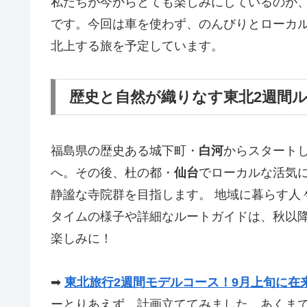
私たちが今からとても楽しみにしているのが
です。今回は車を使わず、のんびりとローカ
北上する旅を予定しています。
歴史と自然が織りなす東北2週間
福島県の歴史ある城下町・
白河
からスタート
へ。その後、杜の都・
仙台
でローカルな活気
静謐な寺院群を目指します。 地域に暮らす人
タイムの様子や詳細なルートガイドは、秋以
楽しみに！
➡
東北旅行2週間モデルコース！9月上旬に在
ーとりあえず、計画立ててみました。あくま