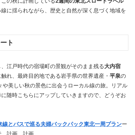
、この秋に計画している
2週間の東北スロートラベル
ル線に揺られながら、歴史と自然が深く息づく地域を
ルート
し、江戸時代の宿場町の景観がそのまま残る
大内宿
に触れ、最終目的地である岩手県の世界遺産・
平泉
の
々や美しい秋の景色に出会うローカル線の旅。リアル
降に随時こちらにアップしていきますので、どうぞお
来線とバスで巡る夫婦バックパック東北一周プラン
ー
で、計画、計画。