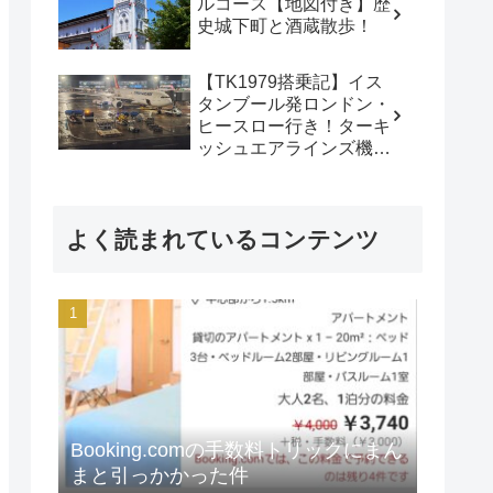
ルコース【地図付き】歴
史城下町と酒蔵散歩！
【TK1979搭乗記】イス
タンブール発ロンドン・
ヒースロー行き！ターキ
ッシュエアラインズ機内
食・ゲート保安検査・接
客レビュー
よく読まれているコンテンツ
Booking.comの手数料トリックにまん
まと引っかかった件