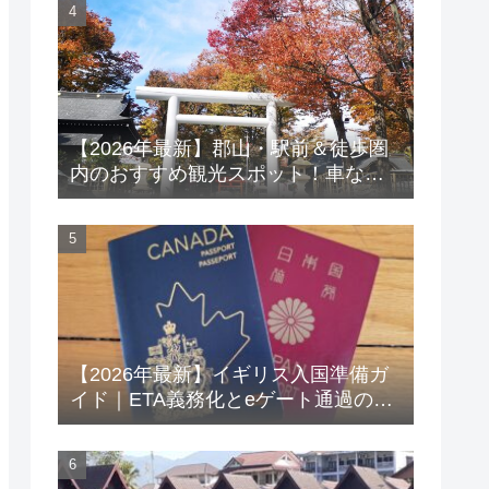
【2026年最新】郡山・駅前＆徒歩圏
内のおすすめ観光スポット！車なし
で巡る歴史・アート・グルメガイド
【2026年最新】イギリス入国準備ガ
イド｜ETA義務化とeゲート通過のコ
ツ、取得したETAの確認方法