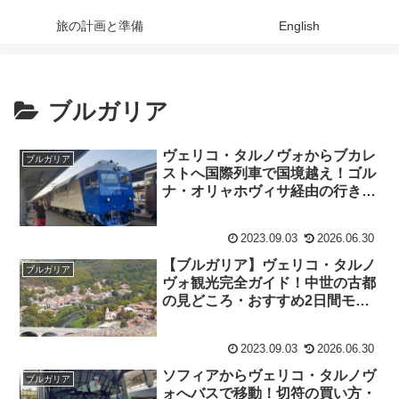
旅の計画と準備
English
ブルガリア
ヴェリコ・タルノヴォからブカレ
ブルガリア
ストへ国際列車で国境越え！ゴル
ナ・オリャホヴィサ経由の行き
方・切符購入・国境の最新ガイド
2023.09.03
2026.06.30
【ブルガリア】ヴェリコ・タルノ
ブルガリア
ヴォ観光完全ガイド！中世の古都
の見どころ・おすすめ2日間モデ
ルコース・格安グルメと宿のリア
ルレビュー
2023.09.03
2026.06.30
ソフィアからヴェリコ・タルノヴ
ブルガリア
ォへバスで移動！切符の買い方・