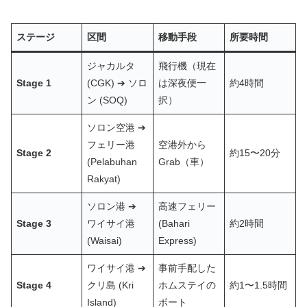
ステージ
区間
移動手段
所要時間
ジャカルタ
飛行機（現在
Stage 1
(CGK) ➔ ソロ
は深夜便一
約4時間
ン (SOQ)
択）
ソロン空港 ➔
フェリー港
空港外から
Stage 2
約15〜20分
(Pelabuhan
Grab（車）
Rakyat)
ソロン港 ➔
高速フェリー
Stage 3
ワイサイ港
(Bahari
約2時間
(Waisai)
Express)
ワイサイ港 ➔
事前手配した
Stage 4
クリ島 (Kri
ホムステイの
約1〜1.5時間
Island)
ボート